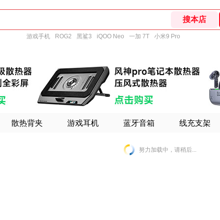
游戏手机
ROG2
黑鲨3
iQOO Neo
一加 7T
小米9 Pro
散热背夹
游戏耳机
蓝牙音箱
线充支架
努力加载中，请稍后...